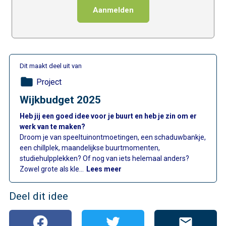
Aanmelden
Dit maakt deel uit van
folder
Project
Wijkbudget 2025
Heb jij een goed idee voor je buurt en heb je zin om er
werk van te maken?
Droom je van speeltuinontmoetingen, een schaduwbankje,
een chillplek, maandelijkse buurtmomenten,
studiehulpplekken? Of nog van iets helemaal anders?
: Wijkbudget 2025
Zowel grote als kle…
Lees meer
Deel dit idee
mail