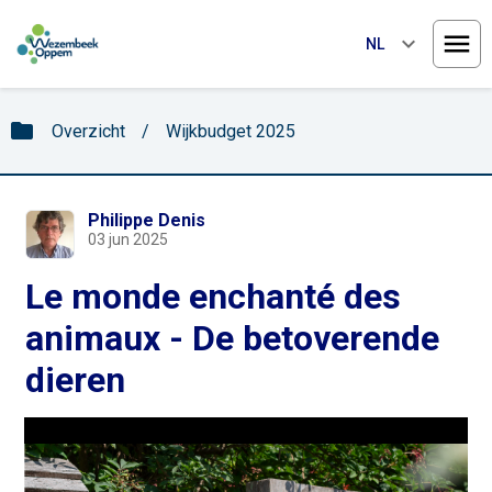
keyboard_arrow_down
NL
Menu
folder
Overzicht
/
Wijkbudget 2025
Philippe Denis
03 jun 2025
Le monde enchanté des
animaux - De betoverende
dieren