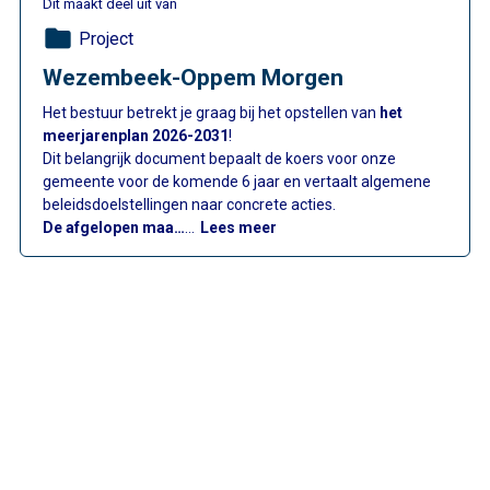
Dit maakt deel uit van
folder
Project
Wezembeek-Oppem Morgen
Het bestuur betrekt je graag bij het opstellen van
het
meerjarenplan 2026-2031
!
Dit belangrijk document bepaalt de koers voor onze
gemeente voor de komende 6 jaar en vertaalt algemene
beleidsdoelstellingen naar concrete acties.
: Wezembeek-Oppem Morge
De afgelopen maa…
…
Lees meer