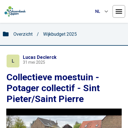
keyboard_arrow_down
NL
Menu
folder
Overzicht
/
Wijkbudget 2025
Lucas Declerck
L
31 mei 2025
Collectieve moestuin -
Potager collectif - Sint
Pieter/Saint Pierre