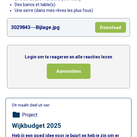
Des bancs et table(s)
Une serre (dans mes rêves les plus fous)
3029843---Bijlage.jpg
Download
Login om te reageren en alle reacties lezen
Aanmelden
Dit maakt deel uit van
folder
Project
Wijkbudget 2025
Heb jij een goed idee voor je buurt en heb je zin om er