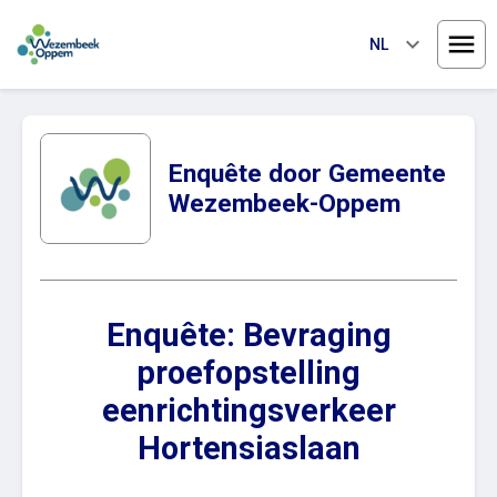
keyboard_arrow_down
NL
Menu
Enquête door Gemeente
Wezembeek-Oppem
Enquête: Bevraging
proefopstelling
eenrichtingsverkeer
Hortensiaslaan