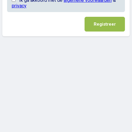
Ik ga akkoord met de
algemene voorwaarden
&
privacy
Registreer