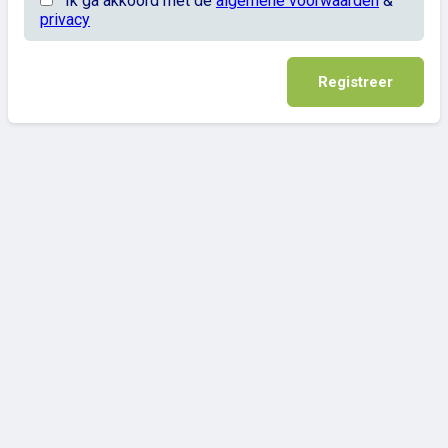
Ik ga akkoord met de
algemene voorwaarden
&
privacy
Registreer