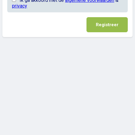
Ik ga akkoord met de
algemene voorwaarden
&
privacy
Registreer