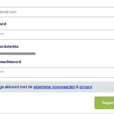
ord
ordsterkte:
g wachtwoord
 ga akkoord met de
algemene voorwaarden
&
privacy
Regist